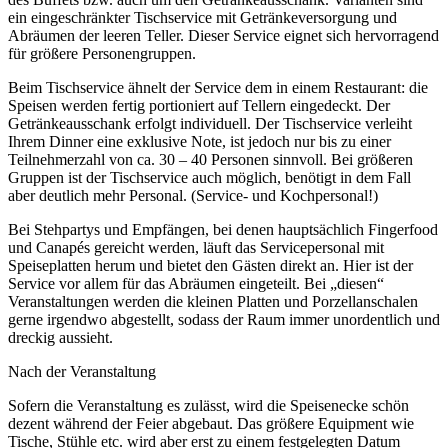
ein eingeschränkter Tischservice mit Getränkeversorgung und
Abräumen der leeren Teller. Dieser Service eignet sich hervorragend
für größere Personengruppen.
Beim Tischservice ähnelt der Service dem in einem Restaurant: die
Speisen werden fertig portioniert auf Tellern eingedeckt. Der
Getränkeausschank erfolgt individuell. Der Tischservice verleiht
Ihrem Dinner eine exklusive Note, ist jedoch nur bis zu einer
Teilnehmerzahl von ca. 30 – 40 Personen sinnvoll. Bei größeren
Gruppen ist der Tischservice auch möglich, benötigt in dem Fall
aber deutlich mehr Personal. (Service- und Kochpersonal!)
Bei Stehpartys und Empfängen, bei denen hauptsächlich Fingerfood
und Canapés gereicht werden, läuft das Servicepersonal mit
Speiseplatten herum und bietet den Gästen direkt an. Hier ist der
Service vor allem für das Abräumen eingeteilt. Bei „diesen“
Veranstaltungen werden die kleinen Platten und Porzellanschalen
gerne irgendwo abgestellt, sodass der Raum immer unordentlich und
dreckig aussieht.
Nach der Veranstaltung
Sofern die Veranstaltung es zulässt, wird die Speisenecke schön
dezent während der Feier abgebaut. Das größere Equipment wie
Tische, Stühle etc. wird aber erst zu einem festgelegten Datum