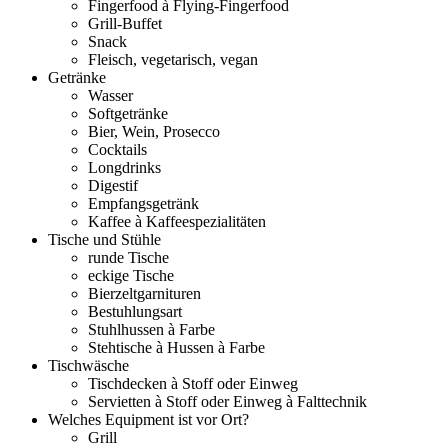
Fingerfood à Flying-Fingerfood
Grill-Buffet
Snack
Fleisch, vegetarisch, vegan
Getränke
Wasser
Softgetränke
Bier, Wein, Prosecco
Cocktails
Longdrinks
Digestif
Empfangsgetränk
Kaffee à Kaffeespezialitäten
Tische und Stühle
runde Tische
eckige Tische
Bierzeltgarnituren
Bestuhlungsart
Stuhlhussen à Farbe
Stehtische à Hussen à Farbe
Tischwäsche
Tischdecken à Stoff oder Einweg
Servietten à Stoff oder Einweg à Falttechnik
Welches Equipment ist vor Ort?
Grill