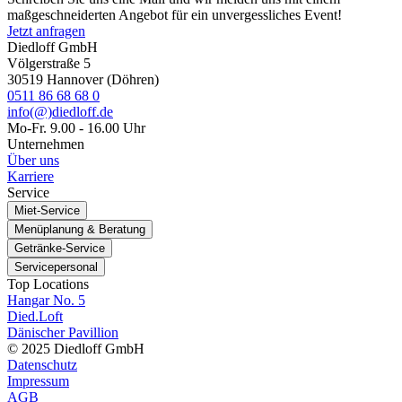
maßgeschneiderten Angebot für ein unvergessliches Event!
Jetzt anfragen
Diedloff GmbH
Völgerstraße 5
30519 Hannover (Döhren)
0511 86 68 68 0
info(@)diedloff.de
Mo-Fr. 9.00 - 16.00 Uhr
Unternehmen
Über uns
Karriere
Service
Miet-Service
Menüplanung & Beratung
Getränke-Service
Servicepersonal
Top Locations
Hangar No. 5
Died.Loft
Dänischer Pavillion
© 2025 Diedloff GmbH
Datenschutz
Impressum
AGB