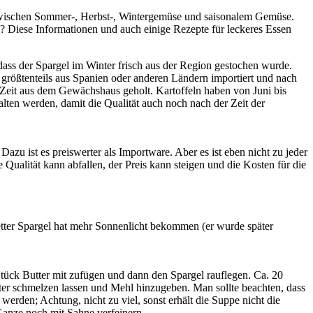
n zwischen Sommer-, Herbst-, Wintergemüse und saisonalem Gemüse.
 Diese Informationen und auch einige Rezepte für leckeres Essen
, dass der Spargel im Winter frisch aus der Region gestochen wurde.
größtenteils aus Spanien oder anderen Ländern importiert und nach
 Zeit aus dem Gewächshaus geholt. Kartoffeln haben von Juni bis
lten werden, damit die Qualität auch noch nach der Zeit der
Dazu ist es preiswerter als Importware. Aber es ist eben nicht zu jeder
 Qualität kann abfallen, der Preis kann steigen und die Kosten für die
letter Spargel hat mehr Sonnenlicht bekommen (er wurde später
tück Butter mit zufügen und dann den Spargel rauflegen. Ca. 20
er schmelzen lassen und Mehl hinzugeben. Man sollte beachten, dass
erden; Achtung, nicht zu viel, sonst erhält die Suppe nicht die
Ganze noch mit Sahne verfeinern.