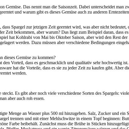
en von Gemüse. Das nennt man die Saisonzeit. Dabei unterscheidet ma
erntet und warum gibt es dieses Gemüse auch zu anderen Erntezeiten?
, dass Spargel zur jetzigen Zeit geerntet wird, was aber nicht bedeutet
r Zeit bekommen, aber warum? Das liegt zum Beispiel daran, dass es 
piel hat Kohlrabi von Mai bis Oktober Saison, aber wird den Rest der
sie gelagert werden. Dazu müssen aber verschiedene Bedingungen eingeha
, an dieses Gemüse zu kommen?
 den Vorteil, dass es geschmacklich und qualitativ sehr hochwertig ist. 
re hat die Vorteile, dass es sie zu jeder Zeit zu kaufen gibt. Aber die
eerntet werden.
 steckt. Es gibt aber noch viele verschiedene Sorten des Spargels: vio
man aber auch roh essen.
tigte Menge an Wasser plus 500 ml hinzugeben. Salz, Zucker und ein S
gel trennen und mit einer Mehlschwitze in einem Topf beginnen: Butt
öne Farbe beibehält. Zunächst muss die Brühe in Stücken hinzugefügt w
lz, Pfeffer, Muskatnuss und ein wenig Zitronensäure würzen und das 