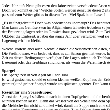
Jedes Jahr aufs Neue gibt es zu den Jahreszeiten verschiedene Art
Doch wo kommt es her? Welche Sorten werden genau zu dieser Zeit ge
passend zum Wetter gibt es in diesem Text. Viel Spaß beim Lesen!
,,Es ist Spargelzeit!‘‘ Doch was bedeutet das überhaupt? Das bedeutet
Man kann das Gemüse zwar im Allgemeinen teilweise trotzdem zu jede
der Erntezeit gelagert oder im Gewächshaus gezüchtet wird. Zum Beis
Oktober die Erntezeit, ist aber das ganze Jahr über verfügbar, weil 
Lagerung erhalten bleibt.
Welche Vorteile aber auch Nachteile haben die verschiedenen Arten
Die Freilandware, was bedeutet, dass es zur Saison geerntet wurde, hat
Zeit zu diesen Bedingungen verfügbar. Die Lager- oder auch Treibhauswa
Lagerung oder das Treibhaus sind höher, als wenn die Waren frisch g
Spargel
Die Spargelzeit ist von April bis Ende Juni.
Er wird gestochen, sobald er seinen kleinen weißen Kopf aus der Erde
geerntet) und grüner Spargel wurde am spätesten geerntet. Den kann 
Rezept für eine Spargelsuppe:
Zuerst den Spargel schälen, danach in einen Topf geben und die benö
Minuten kochen lassen. Dann das Wasser von der Schale und dem Spar
die Mehlschwitze nicht zu dunkel wird, damit die Suppe noch eine sch
gewünschte Konsistenz und wird zu flüssig. Zum Schluss dann mit Sa