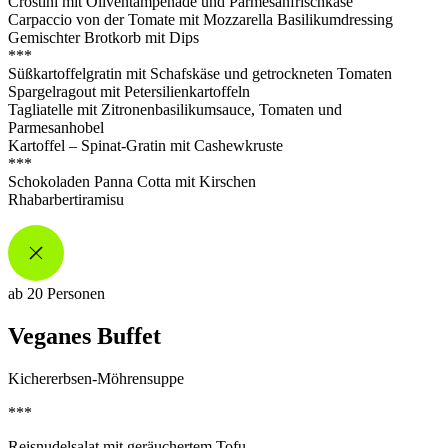
Crostini
mit
Oliventampenade
und Parmesanfrischkäse
Carpaccio von der Tomate mit Mozzarella Basilikumdressing
Gemischter
Brotkorb mit Dips
***
Süßkartoffelgratin mit Schafskäse und getrockneten Tomaten
Spargelragout mit Petersilienkartoffeln
Tagliatelle mit
Zitronenbasilikumsauce
, Tomaten und
Parmesanhobel
Kartoffel – Spinat-Gratin mit
Cashewkruste
***
Schokoladen Panna Cotta
mit Kirschen
Rhabarbertiramisu
ab 20 Personen
Veganes Buffet
Kichererbsen-Möhrensuppe
***
Reisnudelsalat mit geräuchertem Tofu