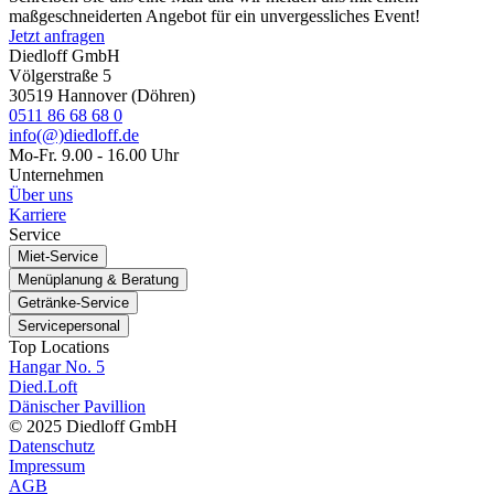
maßgeschneiderten Angebot für ein unvergessliches Event!
Jetzt anfragen
Diedloff GmbH
Völgerstraße 5
30519 Hannover (Döhren)
0511 86 68 68 0
info(@)diedloff.de
Mo-Fr. 9.00 - 16.00 Uhr
Unternehmen
Über uns
Karriere
Service
Miet-Service
Menüplanung & Beratung
Getränke-Service
Servicepersonal
Top Locations
Hangar No. 5
Died.Loft
Dänischer Pavillion
© 2025 Diedloff GmbH
Datenschutz
Impressum
AGB