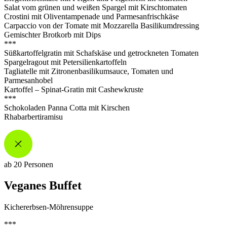
Salat vom grünen und weißen Spargel mit Kirschtomaten
Crostini
mit
Oliventampenade
und Parmesanfrischkäse
Carpaccio von der Tomate mit Mozzarella Basilikumdressing
Gemischter
Brotkorb mit Dips
***
Süßkartoffelgratin mit Schafskäse und getrockneten Tomaten
Spargelragout mit Petersilienkartoffeln
Tagliatelle mit
Zitronenbasilikumsauce
, Tomaten und
Parmesanhobel
Kartoffel – Spinat-Gratin mit
Cashewkruste
***
Schokoladen Panna Cotta
mit Kirschen
Rhabarbertiramisu
ab 20 Personen
Veganes Buffet
Kichererbsen-Möhrensuppe
***